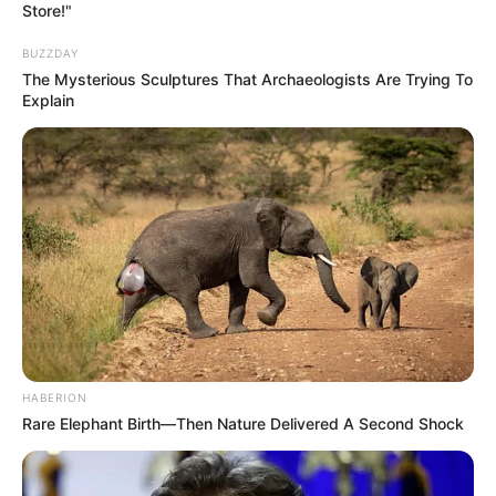
Store!"
BUZZDAY
Zadnji put ažurirano u petak, 25. Decembra 2020.
The Mysterious Sculptures That Archaeologists Are Trying To
Explain
P
r
i
m
j
e
d
b
HABERION
e
Rare Elephant Birth—Then Nature Delivered A Second Shock