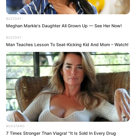
usluga. Zanimljivosti.xyz ne preuzima odgovornost za sadržaj
oglasa, dana obećanja ili kvalitet / pouzdanost proizvoda ili
BUZZDAY
Meghan Markle's Daughter All Grown Up — See Her Now!
usluga ponuđenih u svim oglasima.
BUZZDAY
Man Teaches Lesson To Seat-Kicking Kid And Mom – Watch!
Pristanak
Korištenjem naše web stranice pristajete na našu izjavu o
odricanju odgovornosti i pristajete na njene uvjete.
Ažuriranje
Ako ažuriramo, izmijenimo ili napravimo bilo kakve promjene
u ovom dokumentu, te će promjene biti istaknute ovdje.
BOOSTARO
7 Times Stronger Than Viagra! "It Is Sold In Every Drug