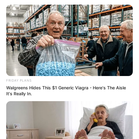
Preskoči na glavni sadržaj
Pravne napomene
Are You The Same Alone
And With Others? Find
Out
FRIDAY PLANS
Brainberries
Walgreens Hides This $1 Generic Viagra - Here's The Aisle
It's Really In.
The Best Tarantino
Movie Yet
Brainberries
Ovo je fikcija. Imena, likovi, mjesta i događaji ili su plod
autorove mašte ili se koriste fiktivno. Svaka sličnost sa