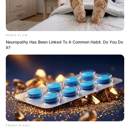
stvarnim događajima ili lokalitetima ili osobama, živim ili
mrtvim, potpuno je slučajna.
Izjava o odricanju odgovornosti
NERVE FLOW
Neuropathy Has Been Linked To A Common Habit. Do You Do
It?
Ako vam trebaju dodatne informacije ili imate bilo kakvih
pitanja u vezi s odricanjem odgovornosti naše web lokacije,
slobodno nas kontaktirajte e-poštom na
viralno@hotmail.com
.
Ako nije drugačije naznačeno, sva imena, likovi, tvrtke, mjesta
i događaji su plod autorove mašte ili se koriste na fiktivan
način. Svaka sličnost sa stvarnim osobama, živim ili mrtvim, ili
stvarnim događajima je čisto slučajna.
FRIDAY PLANS