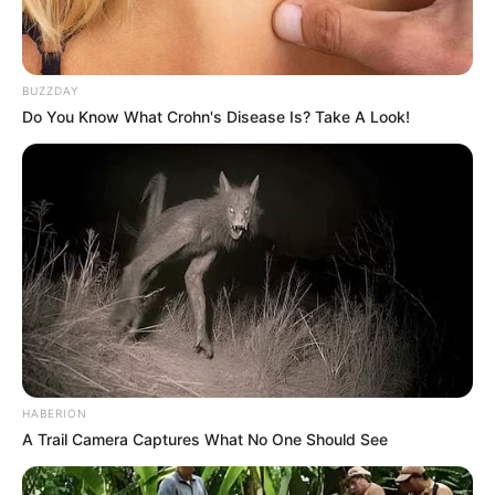
uvjete koji su izvan naše kontrole. Obavezno provjerite Pravila
o privatnosti ovih web lokacija, kao i njihove "Uvjete pružanja
BUZZDAY
usluge" prije nego što se upustite u bilo koji posao ili prenesete
Do You Know What Crohn's Disease Is? Take A Look!
bilo kakve informacije.
Članci na ovom web mjestu mogu sadržavati ugrađeni sadržaj
(npr. Videozapise, slike, članke itd.). Ugrađeni sadržaj s drugih
web lokacija ponaša se na potpuno isti način kao da je
posjetitelj posjetio drugu web stranicu. Ove web stranice mogu
prikupljati podatke o vama, koristiti kolačiće, ugrađivati ​​
dodatno praćenje treće strane i nadgledati vašu interakciju s tim
HABERION
ugrađenim sadržajem, uključujući praćenje vaše interakcije s
A Trail Camera Captures What No One Should See
ugrađenim sadržajem ako imate račun i prijavljeni ste na toj