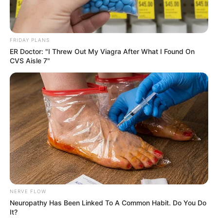
FRIDAY PLANS
ER Doctor: "I Threw Out My Viagra After What I Found On
CVS Aisle 7"
NERVE FLOW
Neuropathy Has Been Linked To A Common Habit. Do You Do
It?