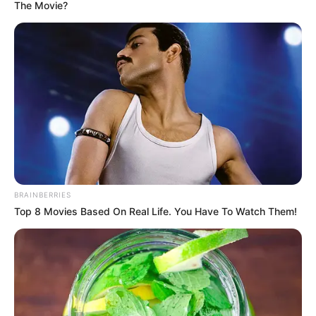
The Movie?
dana
kolovoza 09, 2026
0
BRAINBERRIES
Top 8 Movies Based On Real Life. You Have To Watch Them!
Odveo sam djevojku u staru kuću svoje majke da
provjerim hoće li prihvatiti moje siromašno porijeklo,
a ona mi je ondje pokazala papire koji su dokazali da
je mjesecima brinula o mojoj majci bolje nego ja
dana
kolovoza 09, 2026