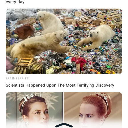
every day
Sedam godina darivala je krv misleći da čini dobro u
BRAINBERRIES
spomen na mrtvog sina, a onda je iza zaključanih
Scientists Happened Upon The Most Terrifying Discovery
vrata B-17 pronašla Luku živog, priključenog na
aparate i skrivenog od svijeta
dana
kolovoza 09, 2026
0