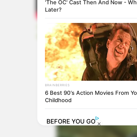
'The OC' Cast Then And Now - Wh
Later?
PSI
P
r
i
m
BRAINBERRIES
j
6 Best 90’s Action Movies From Yo
e
Childhood
d
b
BEFORE YOU GO
e