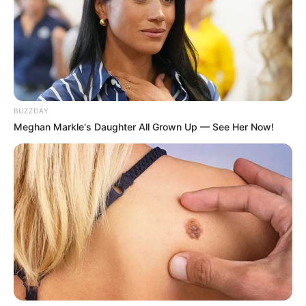
BUZZDAY
Meghan Markle's Daughter All Grown Up — See Her Now!