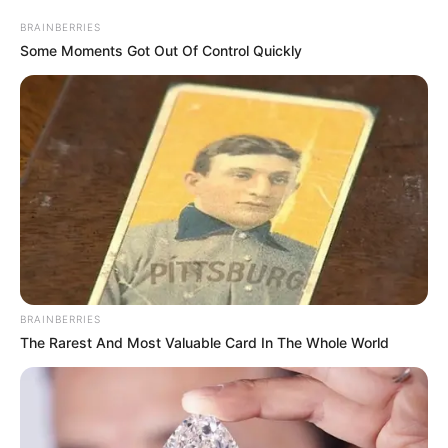
uvodu. Sa Anom sam se upoznao na univerzitetu. Bila je tri
BRAINBERRIES
godine mlađa od mene, vitka, lepa i veoma privlačna. Njena
Some Moments Got Out Of Control Quickly
osmeh odmah je osvojio moje srce. Naš odnos se razvijao
polako, ali sam sigurno znao: želim da živim sa njom ceo život.
Četiri meseca nakon što smo počeli da se viđamo, predložio
sam joj da živimo zajedno i ona je pristala. A nekoliko meseci
kasnije podneli smo zahtev za brak.
BRAINBERRIES
The Rarest And Most Valuable Card In The Whole World