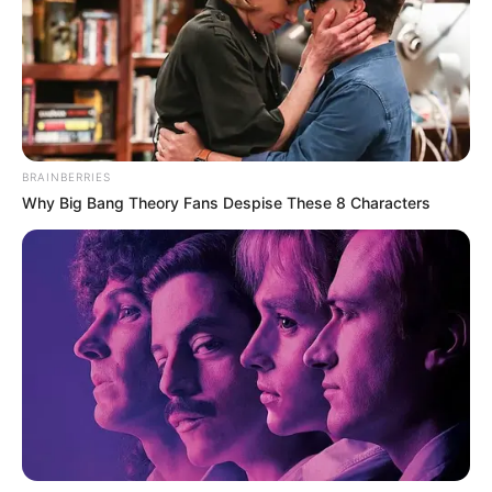
Pozvao sam njene roditelje. Došli su odmah, ali nisu imali reči.
Morao sam da preuzmem brigu o deci. Na sreću, moja mama i
sestra pomagale su mi u teškim trenucima. Kada su deca otišla
u vrtić, bilo je malo lakše. Počeo sam da radim pun dan.
Kasnije škola, univerzitet – moja ptičica su odrasla i odletela
BRAINBERRIES
svuda. Nikada se ponovo nisam oženio, jer više nisam verovao
Why Big Bang Theory Fans Despise These 8 Characters
ženama. Moje četrdesete smo proslavili sa decom u
porodičnom okruženju. Za subotu sam planirao da pozovem
rodbinu.