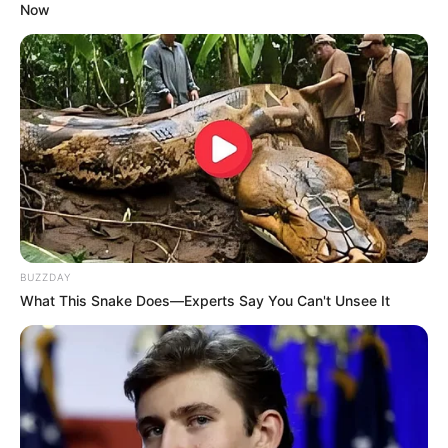
Now
BUZZDAY
What This Snake Does—Experts Say You Can't Unsee It