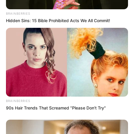
P
BRAINBERRIES
r
Hidden Sins: 15 Bible Prohibited Acts We All Commit!
i
m
j
e
d
b
e
BRAINBERRIES
90s Hair Trends That Screamed "Please Don't Try"