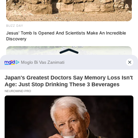
BUZZ DAY
Jesus' Tomb Is Opened And Scientists Make An Incredible
Discovery
BEFORE YOU GO
BUZZ DAY
Enormous Crater Opens - Police Stunned By What They Find