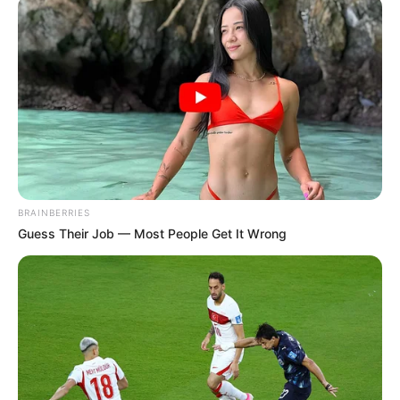
Elena Vargas osetila je ledeni drhtaj kako joj prolazi kroz ruke
kada je menadžer, naglim i prezirom ispunjenim pokretom,
otrgnuo ček iz njenih ruku. Iznos — 420.000 evra — kao da je
na trenutak visio u vazduhu pre nego što je stavio pečat
„Odbijeno” i pocepao dokument na sitne komadiće.
BRAINBERRIES
Guess Their Job — Most People Get It Wrong
Komadići su pali u kantu kao konfete javnog poniženja.
Ricardo Montenegro upravo je uništio taj komadić papira kao
da je bezvredan otpad. Još nije znao da nije samo cepao ček —
upravo je sebi potpisao smrtnu presudu.
Utorak je za Elenu počeo kao i obično. Ustala je u 5:30,