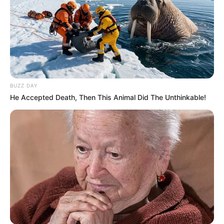
BUZZ DAY
He Accepted Death, Then This Animal Did The Unthinkable!