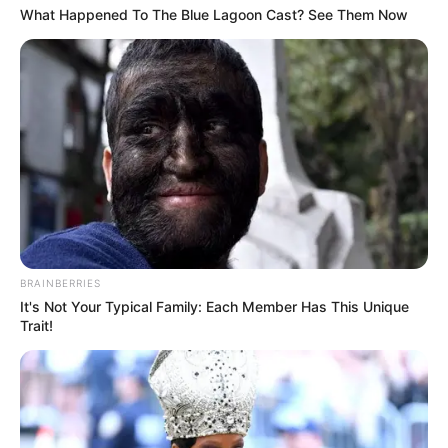
What Happened To The Blue Lagoon Cast? See Them Now
Otišao je, praveći se da je zauzet. U mislima je već odlučio:
„Još jedna prevarantkinja.”
Nakon nekoliko minuta vratio se i, ne gledajući je, rekao:
— Banka odbija prihvatanje ovog dokumenta. Postavlja
sumnju u njegovu autentičnost.
BRAINBERRIES
It's Not Your Typical Family: Each Member Has This Unique
Trait!