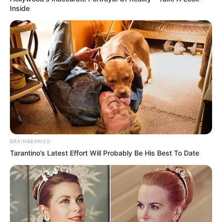
Inside
BRAINBERRIES
Tarantino’s Latest Effort Will Probably Be His Best To Date
Kada je Elena prišla kasi i predala ček, kasirka Sofia pobledela:
— 420.000 evra… Señora, ovakve transakcije može odobriti
samo menadžer.