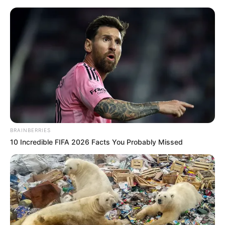
Preskoči na glavni sadržaj
Menadžer je pocepao ček
skromne žene, ne znajući
ko je ona zapravo bila u toj
banci…
dana
studenoga 02, 2025
BRAINBERRIES
10 Incredible FIFA 2026 Facts You Probably Missed