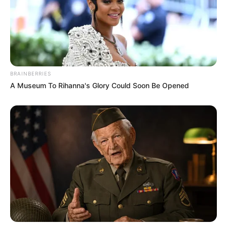
BRAINBERRIES
A Museum To Rihanna's Glory Could Soon Be Opened
I sa teatarskom sporosti pocepao je ček.
Tišina.
Elena ga je mirno pogledala: