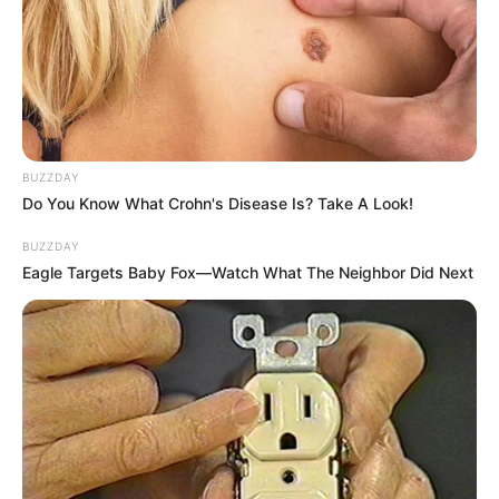
BUZZDAY
Do You Know What Crohn's Disease Is? Take A Look!
BUZZDAY
Ricardo Montenegro je otpusten.
Eagle Targets Baby Fox—Watch What The Neighbor Did Next
Stajao je na kiši, bez kišobrana, ispred ulaza u banku, ne
znajući šta dalje. I odjednom je ugledao Elenu.
— Zašto ste došli? — tiho je upitao.
— Ne zbog osvete. Samo sam htela da shvatite: poštovanje nije
privilegija bogatih. To je osnova čovekosti.