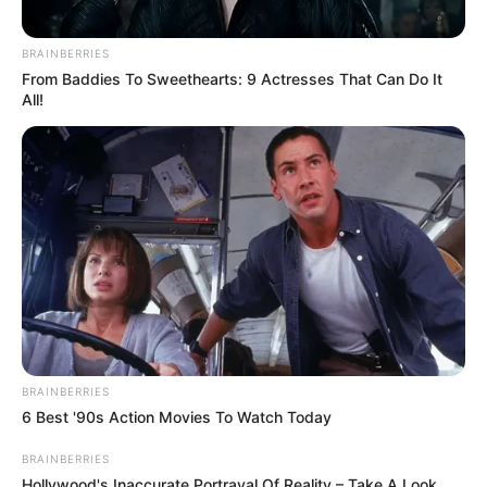
U redu su stajala tri čoveka: muškarac u odelu, devojka sa
telefonom i ona — obična žena, očigledno ne iz ovog sveta.
BRAINBERRIES
From Baddies To Sweethearts: 9 Actresses That Can Do It
All!
Iz staklene kancelarije na drugom spratu posmatrao ju je šef
filijale — Ricardo Montenegro. Sa 38 godina bio je ponosan na
svoju poziciju i uveren da odmah može razlikovati „važnog
klijenta” od nekoga kome ne vredi trošiti vreme.
BRAINBERRIES
6 Best '90s Action Movies To Watch Today
BRAINBERRIES
Hollywood's Inaccurate Portrayal Of Reality – Take A Look