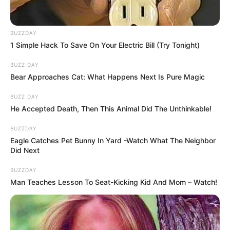
Pružila mu je kovertu:
BUZZDAY
— Ovo je pozivnica. Otvorili smo centar za ljude koji su
1 Simple Hack To Save On Your Electric Bill (Try Tonight)
izgubili posao. Pomažemo onima koji žele da počnu ispočetka.
BUZZ DAY
Čak i onima koji su nekad pogrešili.
Bear Approaches Cat: What Happens Next Is Pure Magic
BUZZ DAY
Otvorio je kovertu. Unutra je bila kartica:
He Accepted Death, Then This Animal Did The Unthinkable!
BUZZDAY
Eagle Catches Pet Bunny In Yard -Watch What The Neighbor
„Svaka osoba zaslužuje drugu šansu. Najvažnije je — ne
Did Next
propustiti je.”
BUZZDAY
— Elena Vargas
Man Teaches Lesson To Seat-Kicking Kid And Mom – Watch!
Od tada se Ricardo nikada više nije vratio na posao u banku.
Postao je volonter u istom centru u kojem je Elena nekada