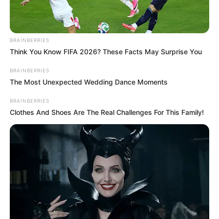
skuvala kafu i obukla svoju svakodnevnu odeću — iznošene
farmerke i jednostavnu bluzu. Sa 45 godina već je dobro znala:
BRAINBERRIES
pravo bogatstvo ne treba raskošne izloge.
Think You Know FIFA 2026? These Facts May Surprise You
BRAINBERRIES
Pre nego što je otišla u banku, tri sata je provodila pomažući u
The Most Unexpected Wedding Dance Moments
humanitarnoj menzi. Njene ruke još su mirisale običnim
BRAINBERRIES
sapunom kada je ušla u glavni ogranak Banco Solario u centru
Clothes And Shoes Are The Real Challenges For This Family!
grada.
Mramorni pod, hladno svetlo lampi, stroga tišina — sve je
podsećalo na hram novca. Elena, ravnodušna prema raskoši,
sigurno je prišla šalteru.