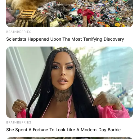
6 Best '90s Action
She Spent A Fortune To
Movies To Watch Today
Look Like A Modern-Day
Barbie
Brainberries
Brainberries
BRAINBERRIES
Scientists Happened Upon The Most Terrifying Discovery
BRAINBERRIES
She Spent A Fortune To Look Like A Modern-Day Barbie