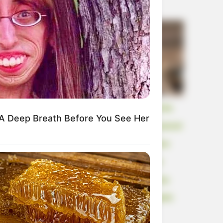
Kći me smjestila u dom čim sam navršila
A Deep Breath Before You See Her
šezdeset pet, uvjerena da ću i dalje plaćati
njezin luksuzni stan, ali ukidanje jedne
dodatne kartice otkrilo je neplaćeni
 Simba In The Lion King Remake
kredit, krivotvoreni potpis i investiciju
zbog koje je njezin muž mogao izgubiti
baš sve