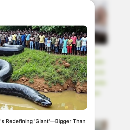
BERRIES
Došao sam kući po zaboravljenu mapu i
 Spends Millions To Transform
ukočio se kad sam vidio kako moja majka
elf Into A Barbie Doll!
tjera moju osmomjesečnu trudnu ženu da
jede kosti ispod stola pred šestero gostiju.
„Nikad je više nemoj dirati“, rekao sam
dok sam vadio mobitel.
s Redefining 'Giant'—Bigger Than