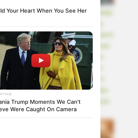
Hold Your Heart When You See Her
„Zar ne prepoznaješ svog malog prijatelja
iz dvorišta?“ upitala je moja šogorica
smijući se kad sam pogledala meso koje mi
je svekrva upravo poslužila. Osjećala sam
se kao da ne mogu disati, ali im nisam
pružila zadovoljstvo da me vide kako
plačem. Samo sam otvorila fascikl s 12
lažnih transfera, dok je moj muž shvatio
ANTHUB
ania Trump Moments We Can't
da bi ih ova večera mogla dovesti na sud.
ieve Were Caught On Camera