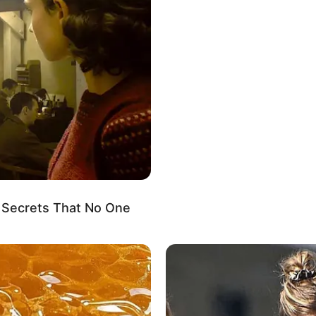
aku.
 Tekst se nastavlja ispod oglasa - - -
 Secrets That No One