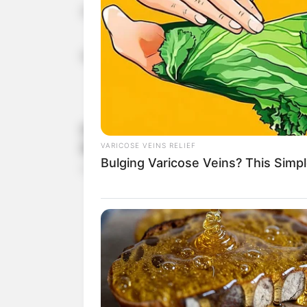
Ja sam šutjela.
Nisam plakala.
- - -
VARICOSE VEINS RELIEF
Bulging Varicose Veins? This Simpl
BRAINBERRIES
10 Incredible FIFA 2026 Facts You