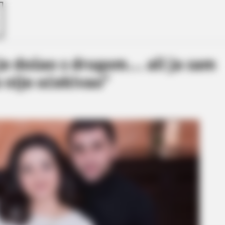
Preskoči na glavni sadržaj
je došao s drugom… ali ja sam
o nije očekivao”
BRAINBERRIES
 - Architectural Marvels
Who Will Be the Next J
So Far