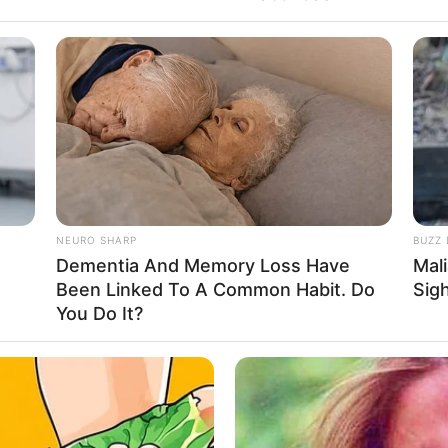
BRAINBERRIES
on Cast? See Them Now
Discover 15 Surprising 
BRAINBERRIES
Enter A World Of Weirdness: 8 Horror
NEURO SHARP
BUZZ 
Movies Where Nobody Dies
Dementia And Memory Loss Have
Mal
Been Linked To A Common Habit. Do
Sig
You Do It?
BRAIN
The
Rev