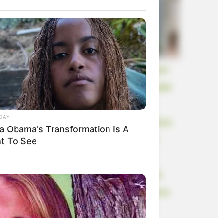
Things Forbidden By The Bible
S osam godina vratio sam novčanik pun
devetsto dolara jer je moja majka uvijek
govorila da je iskrenost najvažnija.
DAY
Milijarder koji ga je posjedovao jedva je
ia Obama's Transformation Is A
ht To See
pogledao novac. Umjesto toga, nije
mogao prestati zuriti u obavijest o
deložaciji u mom ruksaku – i nekoliko
BERRIES
minuta kasnije naredio je osiguranju da
 Bodyguard's Hidden Bloopers
zaključa cijelu zgradu.
ealed