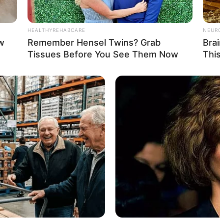
HEALTHYREHABCARE
NEUR
w
Remember Hensel Twins? Grab
Bra
Tissues Before You See Them Now
Thi
BRAINBERRIES
BRAIN
These Scenes Sparked Conversations
The
Beyond The Film
She