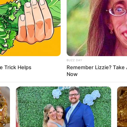
 Tekst se nastavlja ispod oglasa - - -
BUZZ DAY
e Trick Helps
Remember Lizzie? Take 
Now
BRAINBERRIES
 Probably Missed
The Adorable Model For