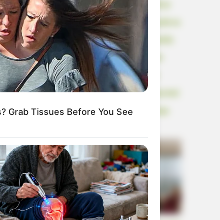
zasmradi“, rekla je moja svekrva dok je
puštala psa da preda mnom rastrga pile na
komadiće. Nisam se prepirala niti pustila
suzu: izvukla sam fascikl s bankovnim
izvodima, ugovorom o vili i pismom
odvjetnika. Deset minuta kasnije, moj muž
 Grab Tissues Before You See
je shvatio tko je zapravo živio od koga.