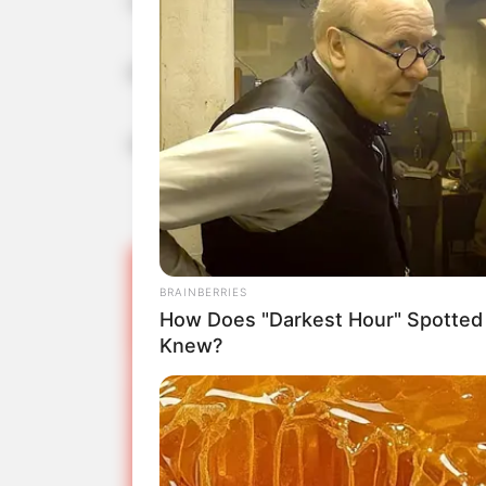
Uplate.
Prebacivanje novca.
Stan koji je kupio na tuđe ime dok smo još bili u br
- - -
BRAINBERRIES
How Does "Darkest Hour" Spotted
Knew?