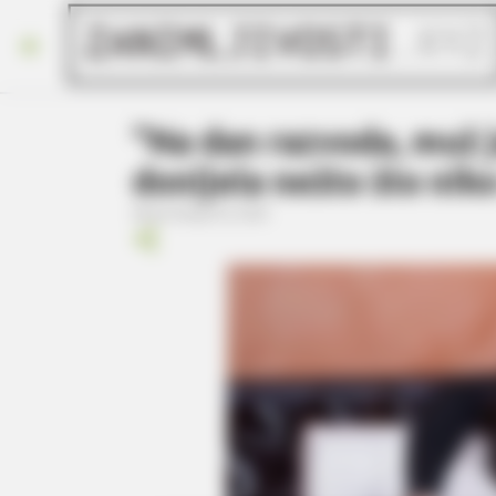
“Na dan razvoda, muž 
donijela nešto što nik
dana
travnja 01, 2026
BRAINBERRIES
The Chapel Of Sound Amphitheater