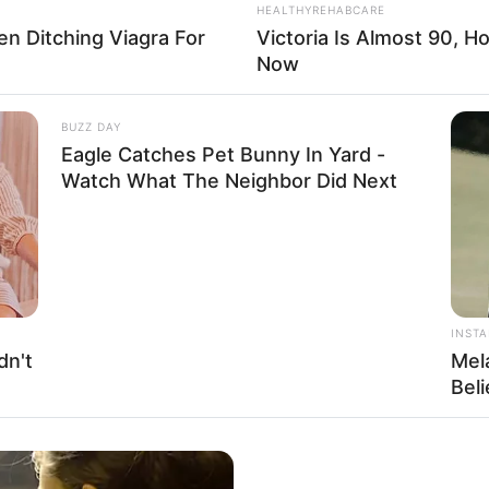
HEALTHYREHABCARE
Men Ditching Viagra For
Victoria Is Almost 90, 
Now
BUZZ DAY
Eagle Catches Pet Bunny In Yard -
Watch What The Neighbor Did Next
INST
dn't
Mel
Bel