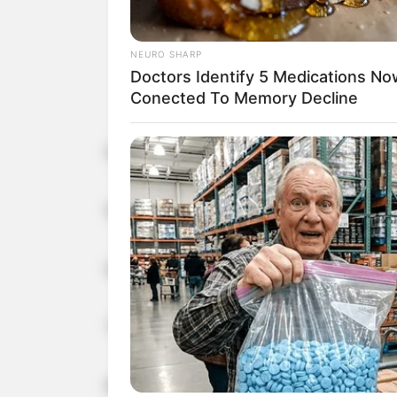
NEURO SHARP
Doctors Identify 5 Medications No
Conected To Memory Decline
BRAINBERRIES
Samo sam iz torbe izvadila fasciklu.
A Rihanna Museum Is Probably
Opening Soon
Stavila je na sto.
Sudija je pitao:
“Šta je to?”
Muž je odmahnuo rukom.