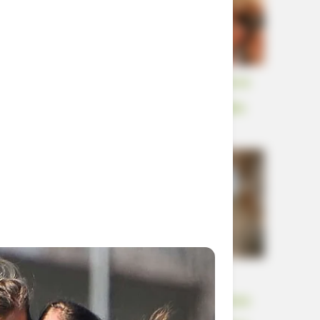
Nathan je prekrstio ruke, a na licu mu se
pojavio izraz nestrpljenja i podsmijeha
„Tvoj otac šalje hranu namijenjenu
siromašnima; baci je prije nego što kuća