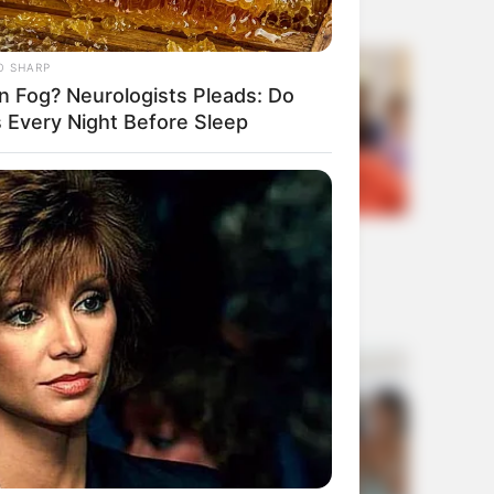
O SHARP
in Fog? Neurologists Pleads: Do
s Every Night Before Sleep
BERRIES
y Laughed At Her Curves—Now
's A Modeling Sensation
2. DIO Mariana je nekoliko sekundi
nepomično gledala u zaslon.