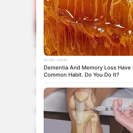
NEURO SHARP
Dementia And Memory Loss Have 
Njegovo lice se promijenilo.
Common Habit. Do You Do It?
Prvi put nije bio siguran.
Ona pored njega se ukočila.
Sudija je prelistavao.