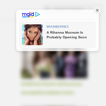
Popularno ove sedmice
ames Bond? Here's What We Know
ZAVRŠETAK Drhtavim rukama ponovno
sam pogledala posljednju stranicu.