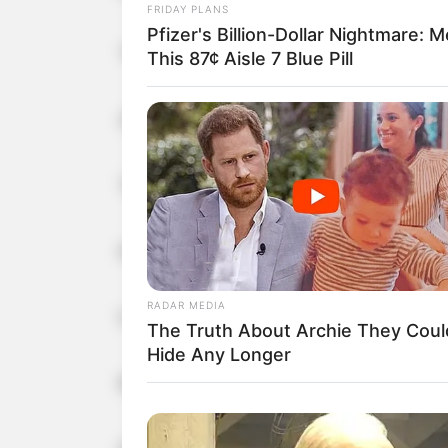
FRIDAY PLANS
Pfizer's Billion-Dollar Nightmare: 
“Nema to veze, završimo ovo.”
This 87¢ Aisle 7 Blue Pill
Ali ja sam rekla:
“Ima veze.”
Otvorila sam fasciklu.
RADAR MEDIA
U njoj
— dokazi.
The Truth About Archie They Coul
Hide Any Longer
Poruke.