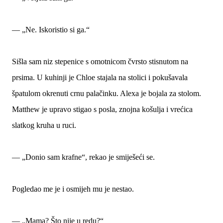
— „Ne. Iskoristio si ga.“
Sišla sam niz stepenice s omotnicom čvrsto stisnutom na
prsima. U kuhinji je Chloe stajala na stolici i pokušavala
špatulom okrenuti crnu palačinku. Alexa je bojala za stolom.
Matthew je upravo stigao s posla, znojna košulja i vrećica
slatkog kruha u ruci.
— „Donio sam krafne“, rekao je smiješeći se.
Pogledao me je i osmijeh mu je nestao.
— „Mama? Što nije u redu?“