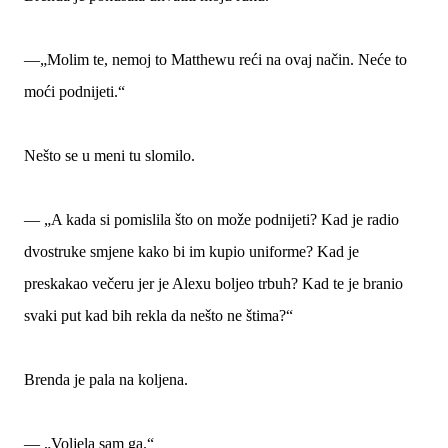
—„Molim te, nemoj to Matthewu reći na ovaj način. Neće to
moći podnijeti.“
Nešto se u meni tu slomilo.
— „A kada si pomislila što on može podnijeti? Kad je radio
dvostruke smjene kako bi im kupio uniforme? Kad je
preskakao večeru jer je Alexu boljeo trbuh? Kad te je branio
svaki put kad bih rekla da nešto ne štima?“
Brenda je pala na koljena.
— „Voljela sam ga.“