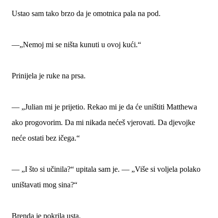
Ustao sam tako brzo da je omotnica pala na pod.
—„Nemoj mi se ništa kunuti u ovoj kući.“
Prinijela je ruke na prsa.
— „Julian mi je prijetio. Rekao mi je da će uništiti Matthewa
ako progovorim. Da mi nikada nećeš vjerovati. Da djevojke
neće ostati bez ičega.“
— „I što si učinila?“ upitala sam je. — „Više si voljela polako
uništavati mog sina?“
Brenda je pokrila usta.