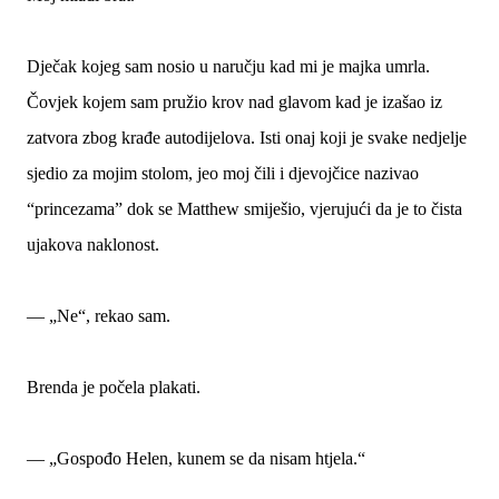
Dječak kojeg sam nosio u naručju kad mi je majka umrla.
Čovjek kojem sam pružio krov nad glavom kad je izašao iz
zatvora zbog krađe autodijelova. Isti onaj koji je svake nedjelje
sjedio za mojim stolom, jeo moj čili i djevojčice nazivao
“princezama” dok se Matthew smiješio, vjerujući da je to čista
ujakova naklonost.
— „Ne“, rekao sam.
Brenda je počela plakati.
— „Gospođo Helen, kunem se da nisam htjela.“