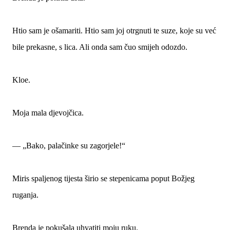
Htio sam je ošamariti. Htio sam joj otrgnuti te suze, koje su već
bile prekasne, s lica. Ali onda sam čuo smijeh odozdo.
Kloe.
Moja mala djevojčica.
— „Bako, palačinke su zagorjele!“
Miris spaljenog tijesta širio se stepenicama poput Božjeg
ruganja.
Brenda je pokušala uhvatiti moju ruku.