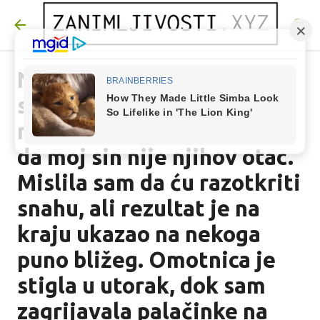
Preskoči na glavni sadržaj
Napravila sam DNK test na
svojim unukama jer je
nešto u mojoj krvi vrištalo
da moj sin nije njihov otac.
Mislila sam da ću razotkriti
snahu, ali rezultat je na
kraju ukazao na nekoga
puno bližeg. Omotnica je
stigla u utorak, dok sam
zagrijavala palačinke na