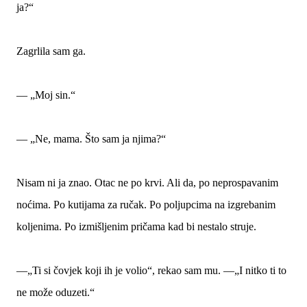
ja?“
Zagrlila sam ga.
— „Moj sin.“
— „Ne, mama. Što sam ja njima?“
Nisam ni ja znao. Otac ne po krvi. Ali da, po neprospavanim
noćima. Po kutijama za ručak. Po poljupcima na izgrebanim
koljenima. Po izmišljenim pričama kad bi nestalo struje.
—„Ti si čovjek koji ih je volio“, rekao sam mu. —„I nitko ti to
ne može oduzeti.“