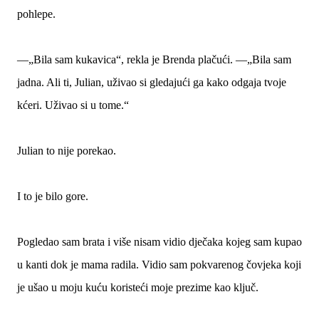
pohlepe.
—„Bila sam kukavica“, rekla je Brenda plačući. —„Bila sam
jadna. Ali ti, Julian, uživao si gledajući ga kako odgaja tvoje
kćeri. Uživao si u tome.“
Julian to nije porekao.
I to je bilo gore.
Pogledao sam brata i više nisam vidio dječaka kojeg sam kupao
u kanti dok je mama radila. Vidio sam pokvarenog čovjeka koji
je ušao u moju kuću koristeći moje prezime kao ključ.