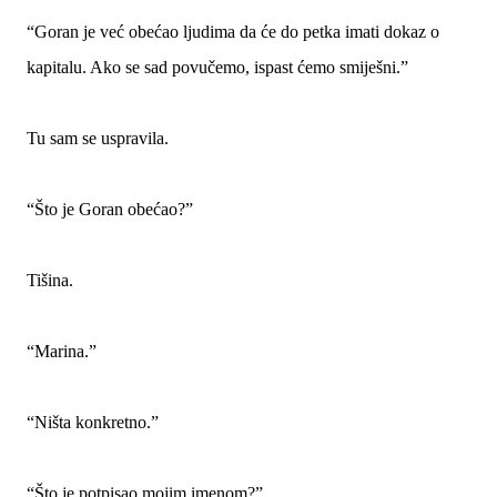
“Goran je već obećao ljudima da će do petka imati dokaz o
kapitalu. Ako se sad povučemo, ispast ćemo smiješni.”
Tu sam se uspravila.
“Što je Goran obećao?”
Tišina.
“Marina.”
“Ništa konkretno.”
“Što je potpisao mojim imenom?”