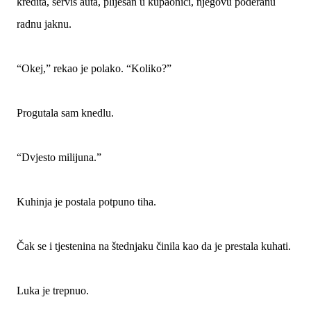
kredita, servis auta, plijesan u kupaonici, njegovu poderanu
radnu jaknu.
“Okej,” rekao je polako. “Koliko?”
Progutala sam knedlu.
“Dvjesto milijuna.”
Kuhinja je postala potpuno tiha.
Čak se i tjestenina na štednjaku činila kao da je prestala kuhati.
Luka je trepnuo.