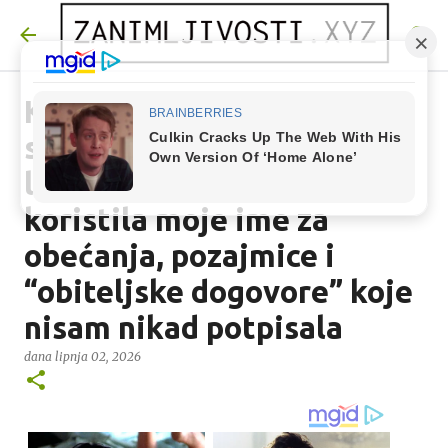
Preskoči na glavni sadržaj
Kad je Lukina sestra
saznala za moj dobitni
listić prije njega, već je
koristila moje ime za
obećanja, pozajmice i
“obiteljske dogovore” koje
nisam nikad potpisala
dana
lipnja 02, 2026