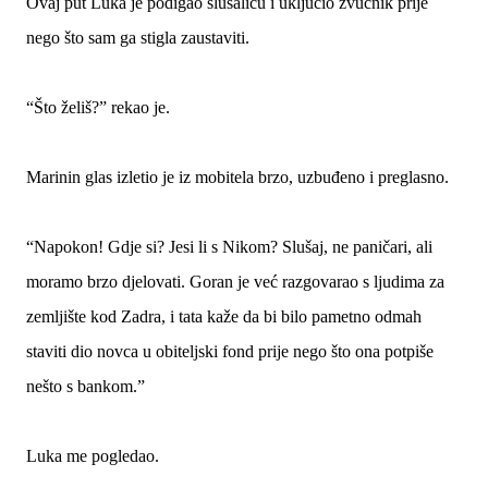
Ovaj put Luka je podigao slušalicu i uključio zvučnik prije
nego što sam ga stigla zaustaviti.
“Što želiš?” rekao je.
Marinin glas izletio je iz mobitela brzo, uzbuđeno i preglasno.
“Napokon! Gdje si? Jesi li s Nikom? Slušaj, ne paničari, ali
moramo brzo djelovati. Goran je već razgovarao s ljudima za
zemljište kod Zadra, i tata kaže da bi bilo pametno odmah
staviti dio novca u obiteljski fond prije nego što ona potpiše
nešto s bankom.”
Luka me pogledao.