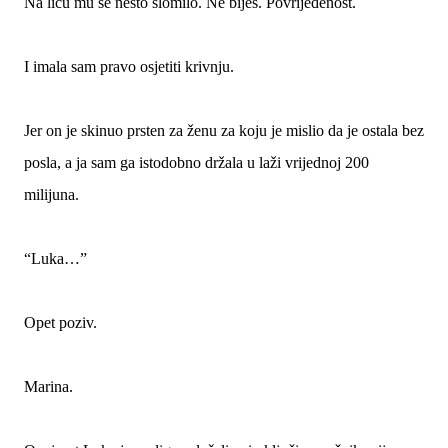
Na licu mu se nešto slomilo. Ne bijes. Povrijeđenost.
I imala sam pravo osjetiti krivnju.
Jer on je skinuo prsten za ženu za koju je mislio da je ostala bez
posla, a ja sam ga istodobno držala u laži vrijednoj 200
milijuna.
“Luka…”
Opet poziv.
Marina.