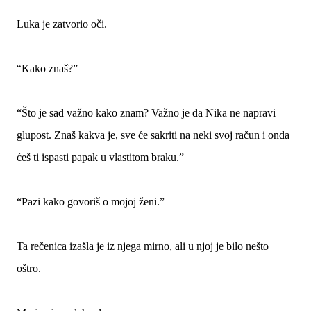
Luka je zatvorio oči.
“Kako znaš?”
“Što je sad važno kako znam? Važno je da Nika ne napravi
glupost. Znaš kakva je, sve će sakriti na neki svoj račun i onda
ćeš ti ispasti papak u vlastitom braku.”
“Pazi kako govoriš o mojoj ženi.”
Ta rečenica izašla je iz njega mirno, ali u njoj je bilo nešto
oštro.