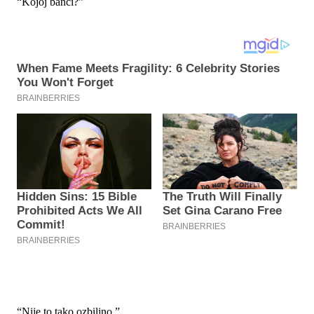
“Kojoj banci?”
“Nije to tako ozbiljno.”