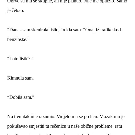
Obrve su mu se skupile, ali nije planuo. Nije me optužio. Samo
je čekao.
“Danas sam skenirala listić,” rekla sam. “Onaj iz trafike kod
benzinske.”
“Loto listić?”
Kimnula sam.
“Dobila sam.”
Na trenutak nije razumio. Vidjelo mu se po licu. Mozak mu je
pokušavao smjestiti tu rečenicu u naše obične probleme: ratu