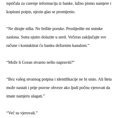
ispričala za curenje informacija iz banke, lažno pismo namjere i
kopirani potpis, njezin glas se promijenio.
“Ne dirajte ništa. Ne brišite poruke. Proslijedite mi snimke
zaslona. Sutra ujutro dolazite u ured. Večeras zaključajte sve
račune i kontaktirat ću banku dežurnim kanalom.”
“Može li Goran stvarno nešto napraviti?”
“Bez vašeg stvarnog potpisa i identifikacije ne bi smio. Ali šteta
može nastati i prije pravne obveze ako ljudi počnu vjerovati da
imate namjeru ulagati.”
“Već su vjerovali.”