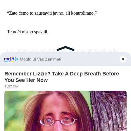
“Zato ćemo to zaustaviti javno, ali kontrolirano.”
Te noći nismo spavali.
Luka je sjedio za kuhinjskim stolom i pisao popis svih osoba
kojima je Marina mogla reći. Ja sam prebacivala dokumente
odvjetnici, snimala zaslone, mijenjala lozinke, blokirala kartice,
slala banci hitan zahtjev za internu provjeru pristupa mojim
podacima.
U 2:13 stigao je e-mail od Gorana.
Predmet: Obiteljski dogovor