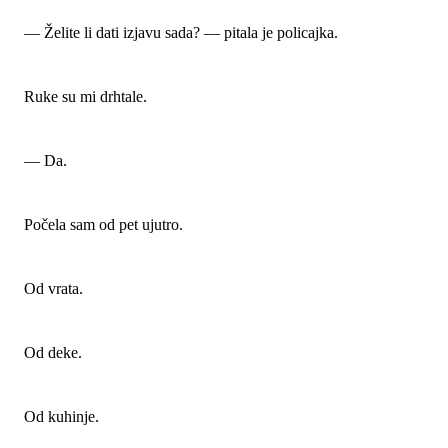
— Želite li dati izjavu sada? — pitala je policajka.
Ruke su mi drhtale.
— Da.
Počela sam od pet ujutro.
Od vrata.
Od deke.
Od kuhinje.