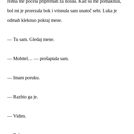
Hitna me počela pripremati za nosila. Kad su me pomaknuli,
bol mi je prorezala bok i vrisnula sam unatoč sebi. Luka je
odmah kleknuo pokraj mene.
— Tu sam. Gledaj mene.
— Mobitel… — prošaptala sam.
— Imam poruku.
— Razbio ga je.
— Vidim.