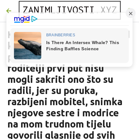
Preskoči na glavni sadržaj
Kad je moj brat stigao pred
kuću s policijom i hitnom
pomoći, moj muž i njegovi
roditelji prvi put nisu
mogli sakriti ono što su
radili, jer su poruka,
razbijeni mobitel, snimka
njegove sestre i modrice
na mom trudnom tijelu
govorili glasnije od svih