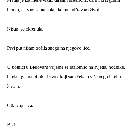
Matija je iza mene vikao da sam histerična, da mi brat glumi
heroja, da sam sama pala, da mu uništavam život.
Nisam se okrenula.
Prvi put nisam trošila snagu na njegovo lice.
U bolnici u Bjelovaru vrijeme se razlomilo na svjetla, hodnike,
hladan gel na trbuhu i zvuk koji sam čekala više nego ikad u
životu.
Otkucaji srca.
Brzi.