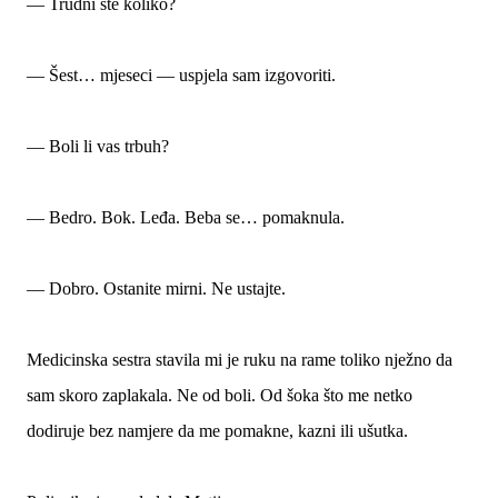
— Trudni ste koliko?
— Šest… mjeseci — uspjela sam izgovoriti.
— Boli li vas trbuh?
— Bedro. Bok. Leđa. Beba se… pomaknula.
— Dobro. Ostanite mirni. Ne ustajte.
Medicinska sestra stavila mi je ruku na rame toliko nježno da
sam skoro zaplakala. Ne od boli. Od šoka što me netko
dodiruje bez namjere da me pomakne, kazni ili ušutka.