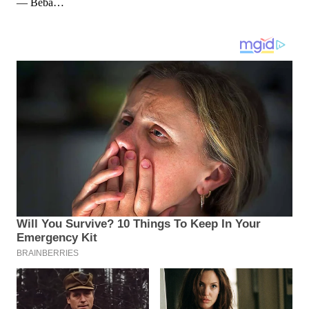
— Beba…