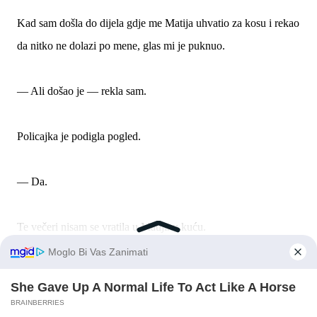
Kad sam došla do dijela gdje me Matija uhvatio za kosu i rekao
da nitko ne dolazi po mene, glas mi je puknuo.
— Ali došao je — rekla sam.
Policajka je podigla pogled.
— Da.
Te večeri nisam se vratila u Matijinu kuću.
Luka me nije ni pitao.