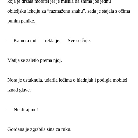
koja je držala mobitel jer je mislila da snima još jednu
obiteljsku lekciju za “razmaženu snahu”, sada je stajala s očima
punim panike.
— Kamera radi — rekla je. — Sve se čuje.
Matija se zaletio prema njoj.
Nora je ustuknula, udarila leđima o hladnjak i podigla mobitel
iznad glave.
— Ne diraj me!
Gordana je zgrabila sina za ruku.