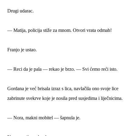
Drugi udarac.
— Matija, policija stiže za mnom. Otvori vrata odmah!
Franjo je ustao.
— Reci da je pala — rekao je brzo. — Svi ćemo reći isto.
Gordana je već brisala izraz s lica, navlačila ono svoje lice
zabrinute svekrve koje je nosila pred susjedima i liječnicima.
— Nora, makni mobitel — šapnula je.