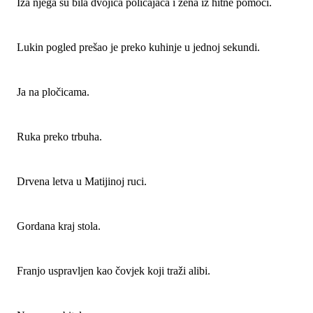
Iza njega su bila dvojica policajaca i žena iz hitne pomoći.
Lukin pogled prešao je preko kuhinje u jednoj sekundi.
Ja na pločicama.
Ruka preko trbuha.
Drvena letva u Matijinoj ruci.
Gordana kraj stola.
Franjo uspravljen kao čovjek koji traži alibi.