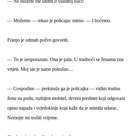
— Ne možete me uhititi u vlastitoj kući!
— Možemo — rekao je policajac mirno. — I hoćemo.
Franjo je odmah počeo govoriti.
— To je nesporazum. Ona je pala. U trudnoći se ženama zna
vrtjeti. Moj sin je samo pokušao…
— Gospodine — prekinula ga je policajka — vidim trudnu
ženu na podu, razbijen mobitel, drveni predmet koji odgovara
opisu napada i svjedokinju koja kaže da je snimila udarac.
Nemojte mi trošiti vrijeme.