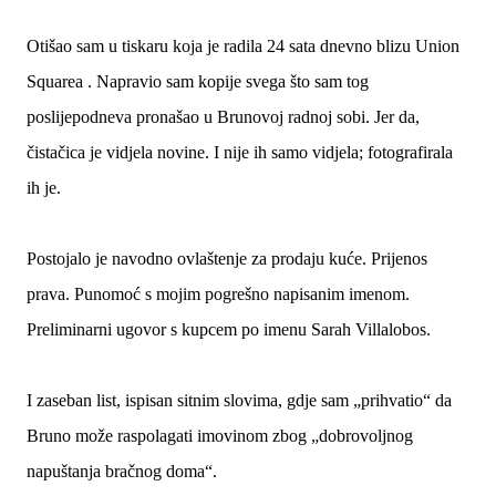
Otišao sam u tiskaru koja je radila 24 sata dnevno blizu Union
Squarea . Napravio sam kopije svega što sam tog
poslijepodneva pronašao u Brunovoj radnoj sobi. Jer da,
čistačica je vidjela novine. I nije ih samo vidjela; fotografirala
ih je.
Postojalo je navodno ovlaštenje za prodaju kuće. Prijenos
prava. Punomoć s mojim pogrešno napisanim imenom.
Preliminarni ugovor s kupcem po imenu Sarah Villalobos.
I zaseban list, ispisan sitnim slovima, gdje sam „prihvatio“ da
Bruno može raspolagati imovinom zbog „dobrovoljnog
napuštanja bračnog doma“.