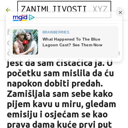
Preskoči na glavni sadržaj
Muž mi je svaki tjedan
davao novac da platim
čistačicu. Ono što nije znao
jest da sam čistačica ja. U
početku sam mislila da ću
napokon dobiti predah.
Zamišljala sam sebe kako
pijem kavu u miru, gledam
emisiju i osjećam se kao
prava dama kuće prvi put