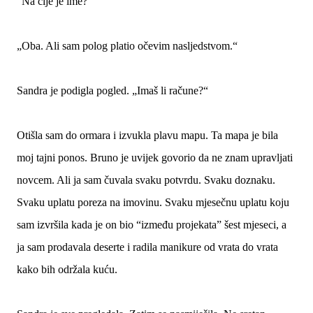
“Na čije je ime?”
„Oba. Ali sam polog platio očevim nasljedstvom.“
Sandra je podigla pogled. „Imaš li račune?“
Otišla sam do ormara i izvukla plavu mapu. Ta mapa je bila
moj tajni ponos. Bruno je uvijek govorio da ne znam upravljati
novcem. Ali ja sam čuvala svaku potvrdu. Svaku doznaku.
Svaku uplatu poreza na imovinu. Svaku mjesečnu uplatu koju
sam izvršila kada je on bio “između projekata” šest mjeseci, a
ja sam prodavala deserte i radila manikure od vrata do vrata
kako bih održala kuću.