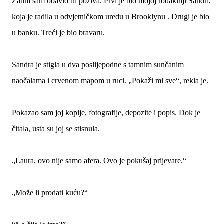
Zatim sam obavio tri poziva. Prvi je bio mojoj rođakinji Sandri,
koja je radila u odvjetničkom uredu u Brooklynu . Drugi je bio
u banku. Treći je bio bravaru.
Sandra je stigla u dva poslijepodne s tamnim sunčanim
naočalama i crvenom mapom u ruci. „Pokaži mi sve“, rekla je.
Pokazao sam joj kopije, fotografije, depozite i popis. Dok je
čitala, usta su joj se stisnula.
„Laura, ovo nije samo afera. Ovo je pokušaj prijevare.“
„Može li prodati kuću?“