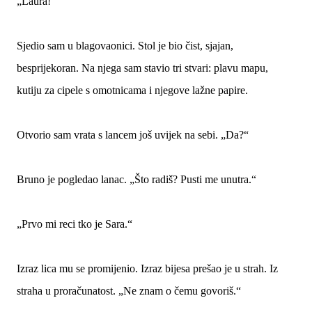
„Laura!“
Sjedio sam u blagovaonici. Stol je bio čist, sjajan,
besprijekoran. Na njega sam stavio tri stvari: plavu mapu,
kutiju za cipele s omotnicama i njegove lažne papire.
Otvorio sam vrata s lancem još uvijek na sebi. „Da?“
Bruno je pogledao lanac. „Što radiš? Pusti me unutra.“
„Prvo mi reci tko je Sara.“
Izraz lica mu se promijenio. Izraz bijesa prešao je u strah. Iz
straha u proračunatost. „Ne znam o čemu govoriš.“