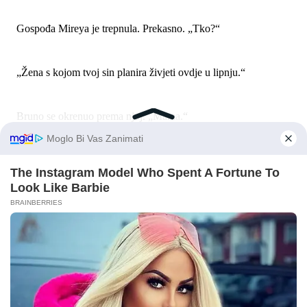
Gospođa Mireya je trepnula. Prekasno. „Tko?“
„Žena s kojom tvoj sin planira živjeti ovdje u lipnju.“
Bruno se okrenuo prema njoj. „Mama.“
„Nisam ništa rekla!“ obrecnula se.
Nasmijao sam se. „Hvala. To je bilo da.“
Gospođa Mireya se uspravila. „Slušaj, djevojčice, moj sin
zaslužuje mir. Oduvijek si bila hladna, lijena i teška. Ova kuća
izgleda dobro samo zato što Bruno plaća za pomoć.“