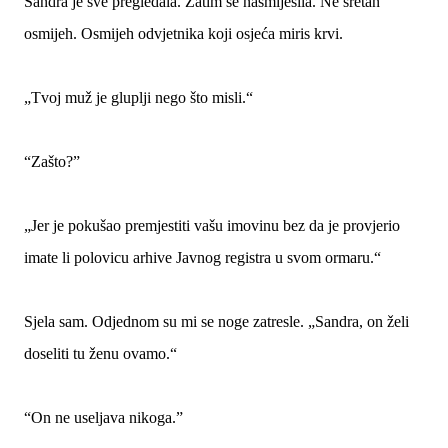
Sandra je sve pregledala. Zatim se nasmiješila. Ne sretan
osmijeh. Osmijeh odvjetnika koji osjeća miris krvi.
„Tvoj muž je gluplji nego što misli.“
“Zašto?”
„Jer je pokušao premjestiti vašu imovinu bez da je provjerio
imate li polovicu arhive Javnog registra u svom ormaru.“
Sjela sam. Odjednom su mi se noge zatresle. „Sandra, on želi
doseliti tu ženu ovamo.“
“On ne useljava nikoga.”