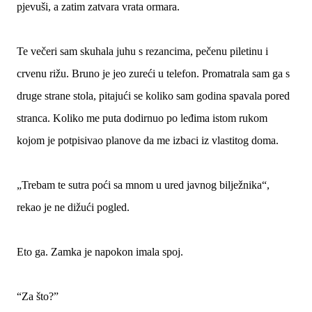
pjevuši, a zatim zatvara vrata ormara.
Te večeri sam skuhala juhu s rezancima, pečenu piletinu i
crvenu rižu. Bruno je jeo zureći u telefon. Promatrala sam ga s
druge strane stola, pitajući se koliko sam godina spavala pored
stranca. Koliko me puta dodirnuo po leđima istom rukom
kojom je potpisivao planove da me izbaci iz vlastitog doma.
„Trebam te sutra poći sa mnom u ured javnog bilježnika“,
rekao je ne dižući pogled.
Eto ga. Zamka je napokon imala spoj.
“Za što?”