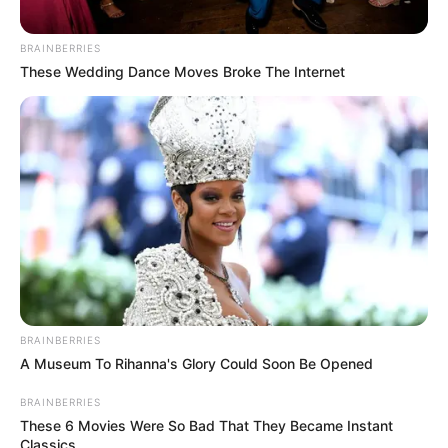
želio i izgubio sve što je prezirao jer nije znao kako to cijeniti.
BRAINBERRIES
These Wedding Dance Moves Broke The Internet
Daniel me sustigao u hodniku. Nije trčao – nikada si nije
dopustio trčanje. Samo je brzo hodao, blijedog lica i nabreklih
vena na vratu.
„Od kada?“ upitao me.
Zaustavio sam se kod fontane. „Od kada što?“
„Od kada si ovo planirao?“
BRAINBERRIES
A Museum To Rihanna's Glory Could Soon Be Opened
BRAINBERRIES
These 6 Movies Were So Bad That They Became Instant
Classics