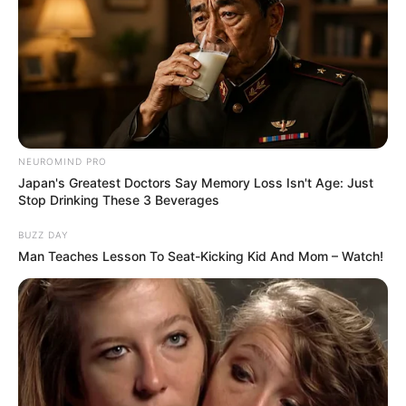
NEUROMIND PRO
Japan's Greatest Doctors Say Memory Loss Isn't Age: Just
Stop Drinking These 3 Beverages
BUZZ DAY
Man Teaches Lesson To Seat-Kicking Kid And Mom – Watch!
Sudac je pružio ruku. „Želim vidjeti dokument.“
Službenik mu ga je predao. Tišina u sobi postala je gusta, jedva
disajna. Mogao sam čak čuti i zujanje klima-uređaja. Iza mene
je moja sestra vjerojatno opet stiskala zube. Margaret je,