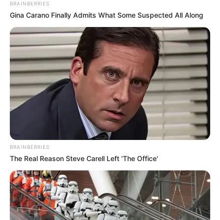
BRAINBERRIES
Gina Carano Finally Admits What Some Suspected All Along
BRAINBERRIES
The Real Reason Steve Carell Left 'The Office'
Nije odgovorio. Jer se više nije mogao boriti na svim frontama
odjednom. Sa mnom, s njom, sa sucem, s papirologijom, sa