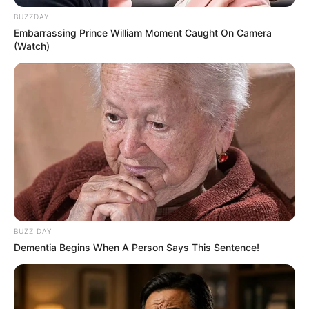
podcijenio mene. Lagao je i vlastitom odvjetniku.
BUZZDAY
Embarrassing Prince William Moment Caught On Camera
(Watch)
BUZZ DAY
Dementia Begins When A Person Says This Sentence!