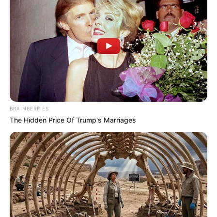
Njegova odvjetnica ispustila je olovku na stol. „Trebao si mi
reći za tvrtku“, obrecnula se na njega.
BRAINBERRIES
The Hidden Price Of Trump's Marriages