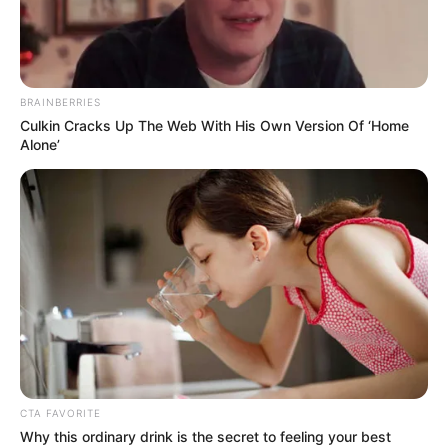
već pobijedila. Smiješio
se… dok njegov
odvjetnik…
BRAINBERRIES
dana
svibnja 13, 2026
Culkin Cracks Up The Web With His Own Version Of ‘Home
Alone’
A Museum To Rihanna's
These Wedding Dance
Glory Could Soon Be
Moves Broke The
Opened
Internet
Brainberries
Brainberries
CTA FAVORITE
Why this ordinary drink is the secret to feeling your best