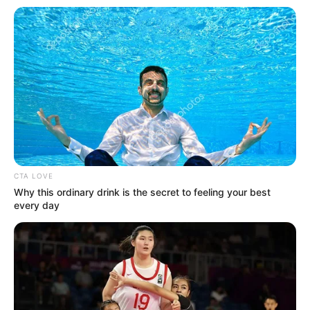
Kuća, automobili, štedni računi, investicijski fond, čak i
prokleti roštilj od nehrđajućeg čelika kojim se hvalio na
svakom roštilju s prijateljima… sve je to bilo na njegovo ime ili
na zajednička imena. Sve vidljivo. Sve materijalno. Sve
osmišljeno da odvrati pažnju čovjeka poput Daniela – čovjeka
nesposobnog razmišljati dalje od onoga što bi mogao parkirati,
voziti ili izložiti.
CTA LOVE
Why this ordinary drink is the secret to feeling your best
every day
Ono što nije bilo tamo, točno pred njegovim očima, bilo je
jedino što je zaista bilo važno. I zato sam pobijedio.
„Gospođo Collins?“ upitao je sudac gledajući Margaret. „Želite
li objasniti sadržaj dodatka za zapisnik?“