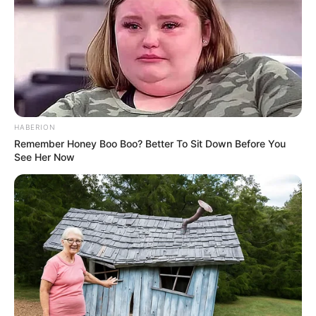
HABERION
Remember Honey Boo Boo? Better To Sit Down Before You
See Her Now
Kakva se to skupa rečenica pokazala.
„Ona to ne može učiniti“, konačno je rekao, prebrzo. „Skriva
imovinu.“
„Ona ih ne skriva“, ispravila ju je Margaret. „Ona ih pravno