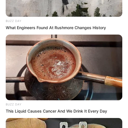
BUZZ DAY
What Engineers Found At Rushmore Changes History
Daniel se tako brzo okrenuo prema svom odvjetniku da mu je
zamalo srušio stolicu. „Što znači ‘ponovno izračunato’?“
BUZZ DAY
This Liquid Causes Cancer And We Drink It Every Day
Ona je odgovorila, sada suhoparno, bez ijedne kapi empatije.
„To znači da zadržavaš kuću, automobile i rate – da. Ali i